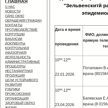
ГЛАВНАЯ
"Зельвенскитй р
О НАС
НОВОСТИ
эпидемиол
ОДНО ОКНО
ОБРАЩЕНИЯ ГРАЖДАН
КОНТАКТЫ
Дата и время
ПРОТИВОДЕЙСТВИЕ
КОРРУПЦИИ
ФИО, должн
ВАКАНСИИ
прямую тел
ДОКУМЕНТЫ
проведения
те
КОНТРОЛЬНАЯ
(НАДЗОРНАЯ)
ДЕЯТЕЛЬНОСТЬ
10ºº-12ºº
АДМИНИСТРАТИВНЫЕ
ПРОЦЕДУРЫ
Потапович В.А
НЕСТАНДАРТНАЯ
врача (801564
22.01.2026
ПРОДУКЦИЯ
ЦЕЛИ УСТОЙЧИВОГО
РАЗВИТИЯ
РУБРИКИ
10ºº-12ºº
ПРОФСОЮЗНАЯ
Белявская Е.А
ОРГАНИЗАЦИЯ
ЗДОРОВЫЙ ОБРАЗ
врача (8 0156
23.04.2026
ЖИЗНИ