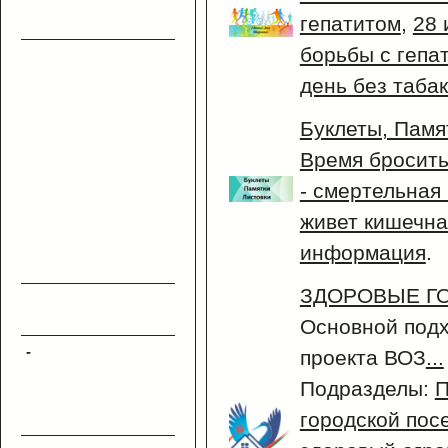
гепатитом
,
28 
борьбы с гепа
день без таба
Буклеты, Памя
Время бросить
- смертельная
живет кишечна
информация
.
ЗДОРОВЫЕ Г
Основной подх
-
проекта ВОЗ
...
Подразделы:
П
городской посе