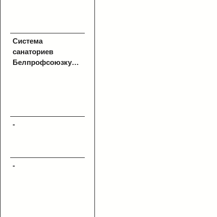
Система
санаториев
Белпрофсоюзкурорт
-
-