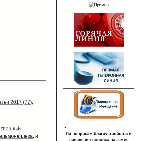
атьи 2017 (77)
,
-
ственный
По вопросам благоустройства и
альмонеллеза
, и
наведения порядка на земле