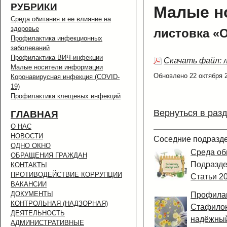
РУБРИКИ
Малые н
Среда обитания и ее влияние на
здоровье
листовка «
Профилактика инфекционных
заболеваний
Профилактика ВИЧ-инфекции
Скачать файл: 
Малые носители информации
Обновлено 22 октября 
Коронавирусная инфекция (COVID-
19)
Профилактика клещевых инфекций
Вернуться в раз
ГЛАВНАЯ
О НАС
НОВОСТИ
Соседние подразд
ОДНО ОКНО
Среда об
ОБРАЩЕНИЯ ГРАЖДАН
Подразд
КОНТАКТЫ
ПРОТИВОДЕЙСТВИЕ КОРРУПЦИИ
Статьи 20
ВАКАНСИИ
ДОКУМЕНТЫ
Профилак
КОНТРОЛЬНАЯ (НАДЗОРНАЯ)
Стафилок
ДЕЯТЕЛЬНОСТЬ
надёжный
АДМИНИСТРАТИВНЫЕ