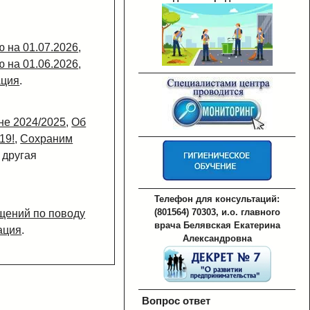
 на 01.07.2026
,
 на 01.06.2026
,
ция
.
не 2024/2025
,
Об
19!
,
Сохраним
и другая
Телефон для консультаций:
(801564) 70303, и.о. главного
щений по поводу
врача Белявская Екатерина
ация
.
Александровна
Вопрос ответ