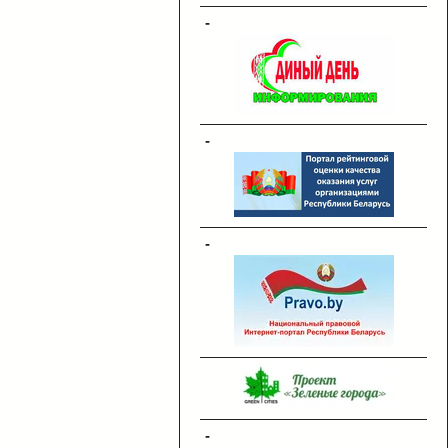
-
-
-
-