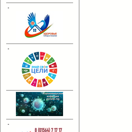
-
-
-