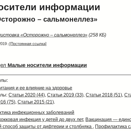
осители информации
Осторожно – сальмонеллез»
листовка «Осторожно – сальмонеллез»
(258 КБ)
2019
[Постоянная ссылка]
дел
Малые носители информации
елы:
итания и ее влияние на здоровье
елы:
Статьи 2020 (44)
,
Статьи 2019 (33)
,
Статьи 2018 (51)
,
Ст
16 (75)
,
Статьи 2015 (21)
.
тика инфекционных заболеваний
окковая инфекция у детей до двух лет
,
Вакцинация — един
 способ защиты от дифтерии и столбняка
,
Профилактика с