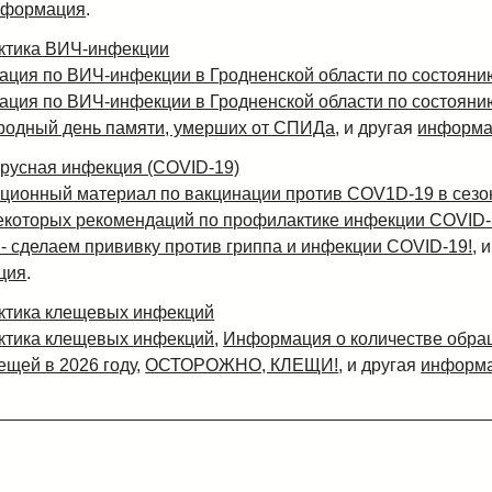
нформация
.
ктика ВИЧ-инфекции
ация по ВИЧ-инфекции в Гродненской области по состоянию
ация по ВИЧ-инфекции в Гродненской области по состоянию
одный день памяти, умерших от СПИДа
, и другая
информа
русная инфекция (COVID-19)
ионный материал по вакцинации против COV1D-19 в сезо
екоторых рекомендаций по профилактике инфекции COVID-
 - сделаем прививку против гриппа и инфекции COVID-19!
, 
ция
.
тика клещевых инфекций
тика клещевых инфекций
,
Информация о количестве обра
ещей в 2026 году
,
ОСТОРОЖНО, КЛЕЩИ!
, и другая
информ