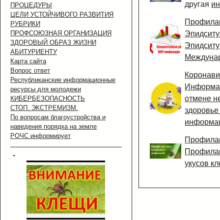
другая
и
ПРОЦЕДУРЫ
ЦЕЛИ УСТОЙЧИВОГО РАЗВИТИЯ
Профила
РУБРИКИ
ПРОФСОЮЗНАЯ ОРГАНИЗАЦИЯ
Эпидситу
ЗДОРОВЫЙ ОБРАЗ ЖИЗНИ
Эпидситу
АБИТУРИЕНТУ
Междунар
Карта сайта
Вопрос ответ
Коронави
Республиканские информационные
Информац
ресурсы для молодежи
отмене н
КИБЕРБЕЗОПАСНОСТЬ
СТОП. ЭКСТРЕМИЗМ.
здоровье
По вопросам благоустройства и
информа
наведения порядка на земле
РОЧС информирует
Профилак
Профилак
-
укусов кл